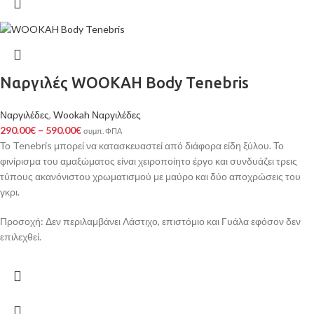
Ναργιλές WOOKAH Body Tenebris
Ναργιλέδες
,
Wookah Ναργιλέδες
290.00
€
–
590.00
€
συμπ. ΦΠΑ
Το Tenebris μπορεί να κατασκευαστεί από διάφορα είδη ξύλου. Το
φινίρισμα του αμαξώματος είναι χειροποίητο έργο και συνδυάζει τρεις
τύπους ακανόνιστου χρωματισμού με μαύρο και δύο αποχρώσεις του
γκρι.
Προσοχή: Δεν περιλαμβάνει Λάστιχο, επιστόμιο και Γυάλα εφόσον δεν
επιλεχθεί.