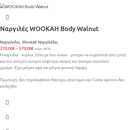
Ναργιλές WOOKAH Body Walnut
Ναργιλέδες
,
Wookah Ναργιλέδες
270.00
€
–
570.00
€
συμπ. ΦΠΑ
Η καρυδιά - κυρίως ξύλο με ίσιο κόκκο - μπορεί να κυμαίνεται από μπεζ
και πιο ανοιχτό ανοιχτό καφέ έως ακόμη και σκούρο σοκολατί
χρώμα. Έχει μέτρια υφή και μέτρια φυσική λάμψη.
Προσοχή: Δεν περιλαμβάνει Λάστιχο, επιστόμιο και Γυάλα εφόσον δεν
επιλεχθεί.