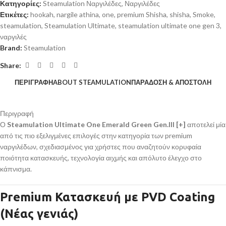
Κατηγορίες:
Steamulation Ναργιλέδες
,
Ναργιλέδες
Ετικέτες:
hookah
,
nargile athina
,
one
,
premium Shisha
,
shisha
,
Smoke
,
steamulation
,
Steamulation Ultimate
,
steamulation ultimate one gen 3
,
ναργιλές
Brand:
Steamulation
Share:
ΠΕΡΙΓΡΑΦΉ
ABOUT STEAMULATION
ΠΑΡΑΔΟΣΗ & ΑΠΟΣΤΟΛΗ
Περιγραφή
Ο
Steamulation Ultimate One Emerald Green Gen.III [+]
αποτελεί μία
από τις πιο εξελιγμένες επιλογές στην κατηγορία των premium
ναργιλέδων, σχεδιασμένος για χρήστες που αναζητούν κορυφαία
ποιότητα κατασκευής, τεχνολογία αιχμής και απόλυτο έλεγχο στο
κάπνισμα.
Premium Κατασκευή με PVD Coating
(Νέας γενιάς)