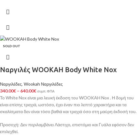
SOLD OUT
Ναργιλές WOOKAH Body White Nox
Ναργιλέδες
,
Wookah Ναργιλέδες
340.00
€
–
640.00
€
συμπ. ΦΠΑ
Το White Nox είναι μια λευκή έκδοση του WOOKAH Nox . Η δομή του
είναι επίσης τραχιά, ωστόσο, έχει έναν πιο λεπτό χαρακτήρα και τα
σκαλίσματα δεν είναι τόσο βαθιά και τραχιά όσο στη μαύρη έκδοσή του.
Προσοχή: Δεν περιλαμβάνει Λάστιχο, επιστόμιο και Γυάλα εφόσον δεν
επιλεχθεί.