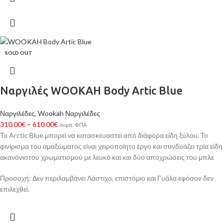
SOLD OUT
Ναργιλές WOOKAH Body Artic Blue
Ναργιλέδες
,
Wookah Ναργιλέδες
310.00
€
–
610.00
€
συμπ. ΦΠΑ
Το Arctic Blue μπορεί να κατασκευαστεί από διάφορα είδη ξύλου. Το
φινίρισμα του αμαξώματος είναι χειροποίητο έργο και συνδυάζει τρία είδη
ακανόνιστου χρωματισμού με λευκό και και δύο αποχρώσεις του μπλε
Προσοχή: Δεν περιλαμβάνει Λάστιχο, επιστόμιο και Γυάλα εφόσον δεν
επιλεχθεί.