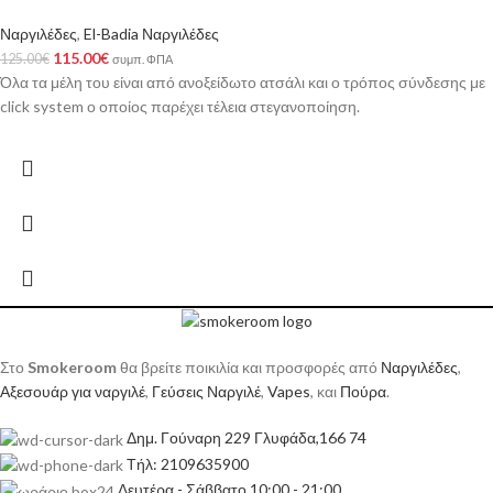
Ναργιλέδες
,
El-Badia Ναργιλέδες
115.00
€
125.00
€
συμπ. ΦΠΑ
Όλα τα μέλη του είναι από ανοξείδωτο ατσάλι και ο τρόπος σύνδεσης με
click system ο οποίος παρέχει τέλεια στεγανοποίηση.
Στο
Smokeroom
θα βρείτε ποικιλία και προσφορές από
Ναργιλέδες
,
Αξεσουάρ για ναργιλέ
,
Γεύσεις Ναργιλέ
,
Vapes
, και
Πούρα
.
Δημ. Γούναρη 229 Γλυφάδα,166 74
Τήλ: 2109635900
Δευτέρα - Σάββατο 10:00 - 21:00