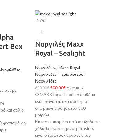
-17%
lpha
Ναργιλές Maxx
art Box
Royal – Sealight
Ναργιλέδες
,
Maxx Royal
Ναργιλέδες
,
Ναργιλέδες
,
Περισσότεροι
Ναργιλέδες
500.00
€
600.00
€
συμπ. ΦΠΑ
ς σετ με:
O MAXX Royal Hookah διαθέτει
ένα επαναστατικό σύστημα
00%
στριμμένης ροής αέρα 360
ρό και σάλιο
μοιρών.
Κατασκευασμένο από ανοξείδωτο
 φωτισμό για
χάλυβα με επίστρωση τιτανίου,
ιρα
είναι ο πρώτος ναργιλές στον