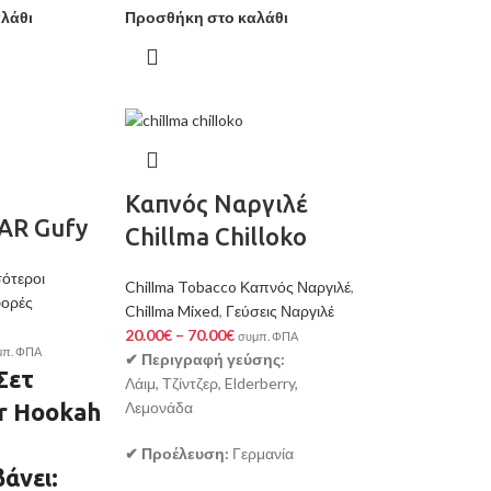
λάθι
Προσθήκη στο καλάθι
Καπνός Ναργιλέ
AR Gufy
Chillma Chilloko
ότεροι
Chillma Tobacco Καπνός Ναργιλέ
,
ορές
Chillma Mixed
,
Γεύσεις Ναργιλέ
20.00
€
–
70.00
€
συμπ. ΦΠΑ
μπ. ΦΠΑ
✔ Περιγραφή γεύσης:
Σετ
Λάιμ, Τζίντζερ, Elderberry,
r Hookah
Λεμονάδα
✔ Προέλευση:
Γερμανία
άνει: