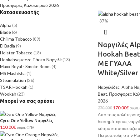
Προσφορές Καλοκαιριού 2026
Κατασκευαστής
-37%
Alpha
(5)
Blade
(6)
Chillma Tobacco
(89)
Ναργιλές Al
El Badia
(9)
Holster Tobacco
(18)
Hookah Beat
Hookahsqueeze Πάστα Ναργιλέ
(13)
ΜΕ ΓΥΑΛΑ
Maxx Royal - Smoke Room
(4)
White/Silver
MS Mashisha
(1)
Steamulation
(26)
TSAR Hookah
(1)
Ναργιλέδες
,
Alpha Να
Wookah
(23)
Beat
,
Προσφορές Καλ
Μπορεί να σας αρέσει
2026
170.00
€
270.00
€
συμπ.
Απο τους καλύτερους
Cyro One Yellow Ναργιλές
διασημότερους ναργι
110.00
€
συμπ. ΦΠΑ
κόσμο κατασκευάζεται
Πετρούπολη στην Ρω