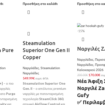
θι
Προσθήκη στο καλάθι
Προσθήκη στο κα
-15%
Steamulation
Ναργιλές Z
n Pure
Superior One Gen II
Copper
Ναργιλέδες
,
Περισσ
Ναργιλέδες
,
Προσφ
tion
Ναργιλέδες
,
Steamulation
Καλοκαιριού 2026
Ναργιλέδες
170.00
€
200.00
€
συ
549.99
€
συμπ. ΦΠΑ
Νέα Άφιξη 
+]
– ο πιο
Steamulation Superior One
Ναργιλέ Za
αργιλές
Gen. II
– ο απόλυτος premium
ματο
Purge
ναργιλές με πατενταρισμένη
Gufy
ενταρισμένη
τεχνολογία
SteamClick 360
,
✅
Περιλαμβ
vity
για
ατομικό
AirFlow Control
και