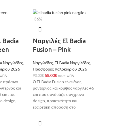
-36%
l Badia
Ναργιλές El Badia
een
Fusion – Pink
ia Ναργιλέδες
,
Ναργιλέδες
,
El-Badia Ναργιλέδες
,
ιριού 2026
Προσφορές Καλοκαιριού 2026
58.00
€
90.00
€
 ΦΠΑ
συμπ. ΦΠΑ
σε πράσινο
Ο El-Badia Fusion είναι ένας
οντέρνος και
μοντέρνος και κομψός ναργιλές 46
6 cm που
cm που συνδυάζει σύγχρονο
ο design,
design, πρακτικότητα και
εξαιρετική απόδοση στο