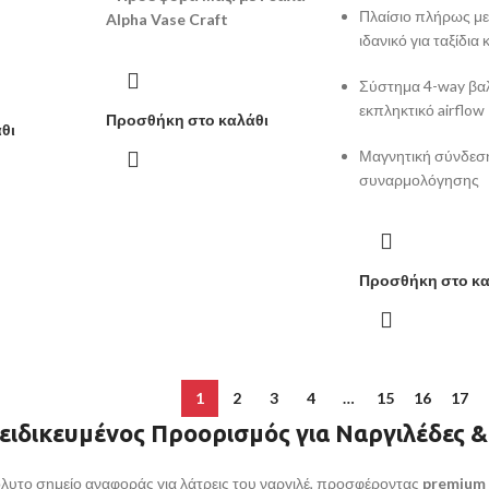
Πλαίσιο πλήρως με
Alpha Vase Craft
ιδανικό για ταξίδια
Σύστημα 4-way βαλ
εκπληκτικό airflow
Προσθήκη στο καλάθι
θι
Μαγνητική σύνδεσ
συναρμολόγησης
Προσθήκη στο κα
1
2
3
4
…
15
16
17
ξειδικευμένος Προορισμός για Ναργιλέδες 
όλυτο σημείο αναφοράς για λάτρεις του ναργιλέ, προσφέροντας
premium 