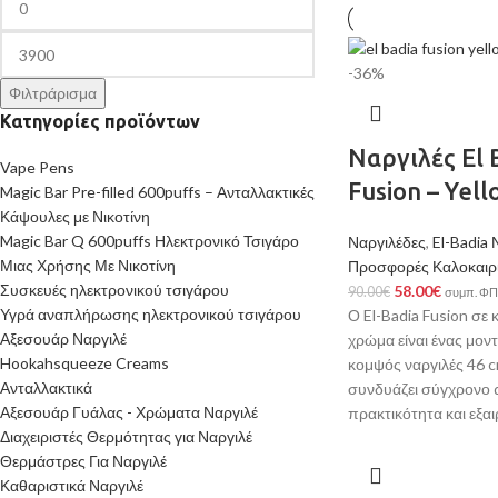
-36%
Φιλτράρισμα
Κατηγορίες προϊόντων
Ναργιλές El 
Vape Pens
Fusion – Yel
Magic Bar Pre-filled 600puffs – Ανταλλακτικές
Κάψουλες με Νικοτίνη
Magic Bar Q 600puffs Ηλεκτρονικό Τσιγάρο
Ναργιλέδες
,
El-Badia 
Μιας Χρήσης Με Νικοτίνη
Προσφορές Καλοκαιρ
Συσκευές ηλεκτρονικού τσιγάρου
58.00
€
90.00
€
συμπ. Φ
Υγρά αναπλήρωσης ηλεκτρονικού τσιγάρου
Ο El-Badia Fusion σε κ
Αξεσουάρ Ναργιλέ
χρώμα είναι ένας μοντ
Hookahsqueeze Creams
κομψός ναργιλές 46 
Ανταλλακτικά
συνδυάζει σύγχρονο 
Αξεσουάρ Γυάλας - Χρώματα Ναργιλέ
πρακτικότητα και εξαι
Διαχειριστές Θερμότητας για Ναργιλέ
Θερμάστρες Για Ναργιλέ
Καθαριστικά Ναργιλέ