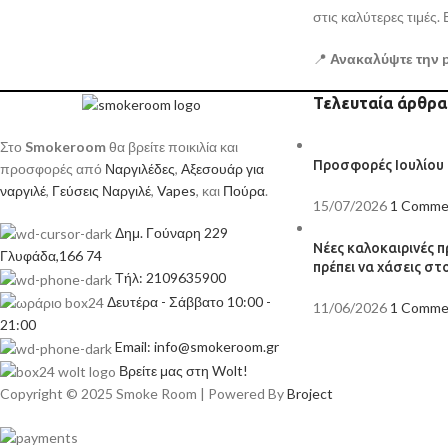
στις καλύτερες τιμές.
📍
Ανακαλύψτε την p
Τελευταία άρθρα
Στο
Smokeroom
θα βρείτε ποικιλία και
Προσφορές Ιουλίου
προσφορές από
Ναργιλέδες
,
Αξεσουάρ για
ναργιλέ
,
Γεύσεις Ναργιλέ
,
Vapes
, και
Πούρα
.
15/07/2026
1 Comme
Δημ. Γούναρη 229
Νέες καλοκαιρινές 
Γλυφάδα,166 74
πρέπει να χάσεις σ
Τήλ: 2109635900
Δευτέρα - Σάββατο 10:00 -
11/06/2026
1 Comme
21:00
Email: info@smokeroom.gr
Βρείτε μας στη Wolt!
Copyright © 2025 Smoke Room | Powered By
Broject