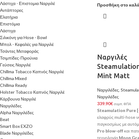
Λάστιχα - Επιστομια Ναργιλέ
Προσθήκη στο καλά
Αντάπτορες
Ελατήρια
Επιστόμια
Λάστιχα
Σιλικόνη για Hose - Bowl
Μπολ - Κεφαλές για Ναργιλέ
Τσάντες Μεταφοράς
Ναργιλές
Τσιμπίδες-Πιρούνια
Γεύσεις Ναργιλέ
Steamulatio
Chillma Tobacco Καπνός Ναργιλέ
Mint Matt
Chillma Mixed
Chillma Ready
Ναργιλέδες
,
Steamula
Holster Tobacco Καπνός Ναργιλέ
Ναργιλέδες
Κάρβουνα Ναργιλέ
339.90
€
συμπ. ΦΠΑ
Ναργιλέδες
Steamulation Pure [
Alpha Ναργιλέδες
ελαφρύς multi-hose ν
Beat
παγκοσμίως με αυτό
Smart Box EXZO
Pro blow-off
και πατ
Blade Ναργιλέδες
τεχνολογία
Moon Gra