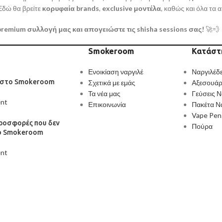
 Εδώ θα βρείτε
κορυφαία brands
,
exclusive μοντέλα
, καθώς και όλα τα 
remium συλλογή μας και απογειώστε τις shisha sessions σας!
🚀💨
Smokeroom
Κατάστ
Ενοικίαση ναργιλέ
Ναργιλέδ
 στο Smokeroom
Σχετικά με εμάς
Αξεσουάρ
Τα νέα μας
Γεύσεις Ν
nt
Επικοινωνία
Πακέτα Ν
Vape Pen
προσφορές που δεν
Πούρα
το Smokeroom
nt