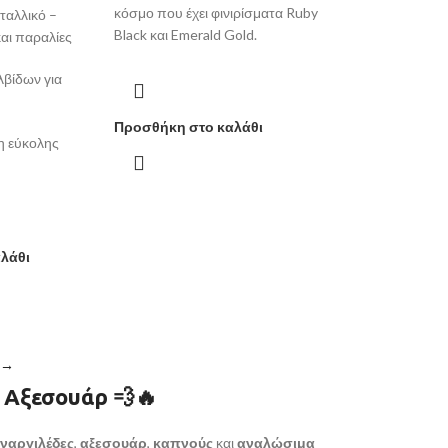
κόσμο που έχει φινιρίσματα Ruby
ταλλικό –
Black και Emerald Gold.
 και παραλίες
βίδων για
Προσθήκη στο καλάθι
η εύκολης
λάθι
→
& Αξεσουάρ
💨🔥
ναργιλέδες
,
αξεσουάρ
,
καπνούς
και
αναλώσιμα