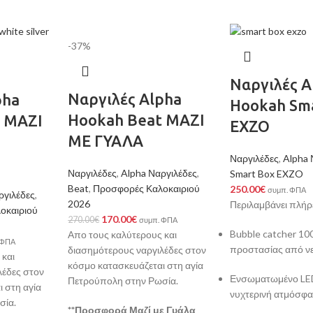
-37%
Ναργιλές A
Ναργιλές Alpha
pha
Hookah Sm
Hookah Beat ΜΑΖΙ
 ΜΑΖΙ
EXZO
ΜΕ ΓΥΑΛΑ
Ναργιλέδες
,
Alpha 
Ναργιλέδες
,
Alpha Ναργιλέδες
,
Smart Box EXZO
Beat
,
Προσφορές Καλοκαιριού
250.00
€
συμπ. ΦΠΑ
ργιλέδες
,
2026
Περιλαμβάνει πλήρε
οκαιριού
170.00
€
270.00
€
συμπ. ΦΠΑ
Bubble catcher 1
Απο τους καλύτερους και
 ΦΠΑ
προστασίας από νε
διασημότερους ναργιλέδες στον
 και
κόσμο κατασκευάζεται στη αγία
λέδες στον
Ενσωματωμένο LED
Πετρούπολη στην Ρωσία.
 στη αγία
νυχτερινή ατμόσφα
σία.
**Προσφορά Μαζί με Γυάλα