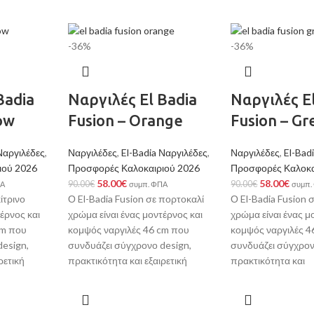
-36%
-36%
Badia
Ναργιλές El Badia
Ναργιλές E
low
Fusion – Orange
Fusion – Gr
Ναργιλέδες
,
Ναργιλέδες
,
El-Badia Ναργιλέδες
,
Ναργιλέδες
,
El-Bad
ιού 2026
Προσφορές Καλοκαιριού 2026
Προσφορές Καλοκα
58.00
€
58.00
€
90.00
€
90.00
€
ΠΑ
συμπ. ΦΠΑ
συμπ.
ίτρινο
Ο El-Badia Fusion σε πορτοκαλί
Ο El-Badia Fusion 
έρνος και
χρώμα είναι ένας μοντέρνος και
χρώμα είναι ένας μ
cm που
κομψός ναργιλές 46 cm που
κομψός ναργιλές 4
design,
συνδυάζει σύγχρονο design,
συνδυάζει σύγχρον
ρετική
πρακτικότητα και εξαιρετική
πρακτικότητα και