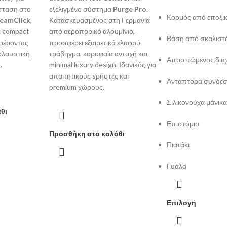
ίσταση στο
εξελιγμένο σύστημα
Purge Pro
.
Κορμός από εποξικ
eamClick
,
Κατασκευασμένος στη Γερμανία
ι compact
από αεροπορικό αλουμίνιο,
Βάση από σκαλιστ
σφέροντας
προσφέρει εξαιρετικά ελαφρύ
ολαυστική
τράβηγμα, κορυφαία αντοχή και
Αποσπώμενος δια
.
minimal luxury design. Ιδανικός για
απαιτητικούς χρήστες και
Αντάπτορα σύνδεσ
premium χώρους.
Σιλικονούχα μάνικ
θι
Επιστόμιο
Προσθήκη στο καλάθι
Πιατάκι
Γυάλα
Επιλογή