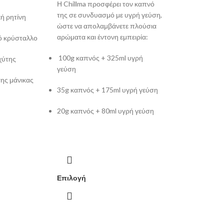
Η Chillma προσφέρει τον καπνό
της σε συνδυασμό με υγρή γεύση,
ή ρητίνη
ώστε να απολαμβάνετε πλούσια
αρώματα και έντονη εμπειρία:
ό κρύσταλλο
100g καπνός + 325ml υγρή
χύτης
γεύση
ης μάνικας
35g καπνός + 175ml υγρή γεύση
α
20g καπνός + 80ml υγρή γεύση
Επιλογή