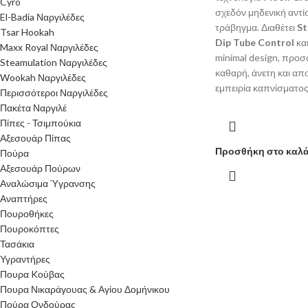
Cyro
σχεδόν μηδενική αντ
El-Badia Ναργιλέδες
τράβηγμα. Διαθέτει
St
Tsar Hookah
Dip Tube Control
κα
Maxx Royal Ναργιλέδες
minimal design, προ
Steamulation Ναργιλέδες
καθαρή, άνετη και απ
Wookah Ναργιλέδες
εμπειρία καπνίσματος
Περισσότεροι Ναργιλέδες
Πακέτα Ναργιλέ
Πίπες - Τσιμπούκια
Αξεσουάρ Πίπας
Προσθήκη στο καλά
Πούρα
Αξεσουάρ Πούρων
Αναλώσιμα Ύγρανσης
Αναπτήρες
Πουροθήκες
Πουροκόπτες
Τασάκια
Υγραντήρες
Πουρα Kούβας
Πουρα Νικαράγουας & Αγίου Δομήνικου
Πούρα Ονδούρας