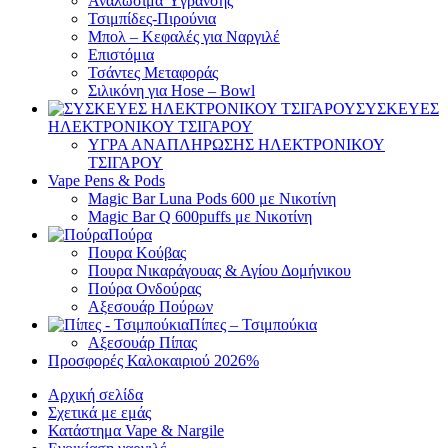
Αναλώσιμα Ύγρανσης
Τσιμπίδες-Πιρούνια
Μπολ – Κεφαλές για Ναργιλέ
Επιστόμια
Τσάντες Μεταφοράς
Σιλικόνη για Hose – Bowl
ΣΥΣΚΕΥΕΣ
ΗΛΕΚΤΡΟΝΙΚΟΥ ΤΣΙΓΑΡΟΥ
ΥΓΡΑ ΑΝΑΠΛΗΡΩΣΗΣ ΗΛΕΚΤΡΟΝΙΚΟΥ
ΤΣΙΓΑΡΟΥ
Vape Pens & Pods
Magic Bar Luna Pods 600 με Νικοτίνη
Magic Bar Q 600puffs με Νικοτίνη
Πούρα
Πουρα Kούβας
Πουρα Νικαράγουας & Αγίου Δομήνικου
Πούρα Ονδούρας
Αξεσουάρ Πούρων
Πίπες – Τσιμπούκια
Αξεσουάρ Πίπας
Προσφορές Καλοκαιριού 2026
%
Αρχική σελίδα
Σχετικά με εμάς
Κατάστημα Vape & Nargile