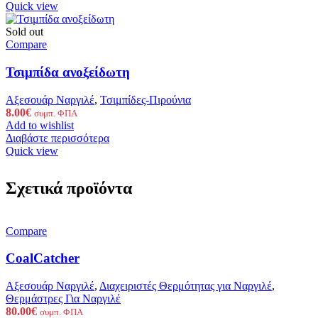
Quick view
Sold out
Compare
Τσιμπίδα ανοξείδωτη
Αξεσουάρ Ναργιλέ
,
Τσιμπίδες-Πιρούνια
8.00
€
συμπ. ΦΠΑ
Add to wishlist
Διαβάστε περισσότερα
Quick view
Σχετικά προϊόντα
Compare
CoalCatcher
Αξεσουάρ Ναργιλέ
,
Διαχειριστές Θερμότητας για Ναργιλέ
,
Θερμάστρες Για Ναργιλέ
80.00
€
συμπ. ΦΠΑ