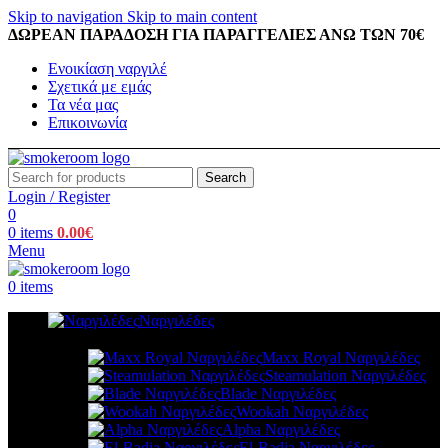
Skip to navigation
Skip to main content
ΔΩΡΕΑΝ ΠΑΡΑΔΟΣΗ ΓΙΑ ΠΑΡΑΓΓΕΛΙΕΣ ΑΝΩ ΤΩΝ 70€
Ενοικίαση ναργιλέ
Σχετικά με εμάς
Τα νέα μας
Επικοινωνία
Search
Login / Register
0
0
items
0.00
€
Menu
0
items
Ναργιλέδες
Maxx Royal Ναργιλέδες
Steamulation Ναργιλέδες
Blade Ναργιλέδες
Wookah Ναργιλέδες
Alpha Ναργιλέδες
El-Badia Ναργιλέδες