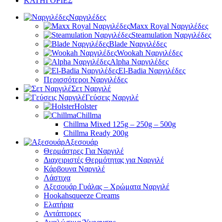
ΚΑΤΗΓΟΡΙΕΣ
Ναργιλέδες
Maxx Royal Ναργιλέδες
Steamulation Ναργιλέδες
Blade Ναργιλέδες
Wookah Ναργιλέδες
Alpha Ναργιλέδες
El-Badia Ναργιλέδες
Περισσότεροι Ναργιλέδες
Σετ Ναργιλέ
Γεύσεις Ναργιλέ
Holster
Chillma
Chillma Mixed 125g – 250g – 500g
Chillma Ready 200g
Αξεσουάρ
Θερμάστρες Για Ναργιλέ
Διαχειριστές Θερμότητας για Ναργιλέ
Κάρβουνα Ναργιλέ
Λάστιχα
Αξεσουάρ Γυάλας – Χρώματα Ναργιλέ
Hookahsqueeze Creams
Ελατήρια
Αντάπτορες