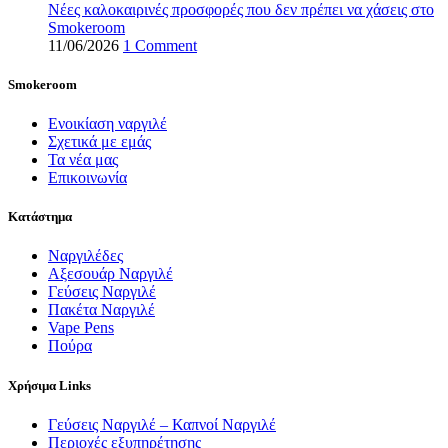
Νέες καλοκαιρινές προσφορές που δεν πρέπει να χάσεις στο
Smokeroom
11/06/2026
1 Comment
Smokeroom
Ενοικίαση ναργιλέ
Σχετικά με εμάς
Τα νέα μας
Επικοινωνία
Κατάστημα
Ναργιλέδες
Αξεσουάρ Ναργιλέ
Γεύσεις Ναργιλέ
Πακέτα Ναργιλέ
Vape Pens
Πούρα
Χρήσιμα Links
Γεύσεις Ναργιλέ – Καπνοί Ναργιλέ
Περιοχές εξυπηρέτησης