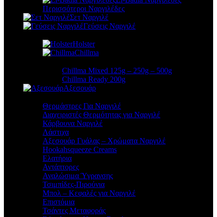
Περισσότεροι Ναργιλέδες
Σετ Ναργιλέ
Γεύσεις Ναργιλέ
Holster
Chillma
Chillma Mixed 125g – 250g – 500g
Chillma Ready 200g
Αξεσουάρ
Θερμάστρες Για Ναργιλέ
Διαχειριστές Θερμότητας για Ναργιλέ
Κάρβουνα Ναργιλέ
Λάστιχα
Αξεσουάρ Γυάλας – Χρώματα Ναργιλέ
Hookahsqueeze Creams
Ελατήρια
Αντάπτορες
Αναλώσιμα Ύγρανσης
Τσιμπίδες-Πιρούνια
Μπολ – Κεφαλές για Ναργιλέ
Επιστόμια
Τσάντες Μεταφοράς