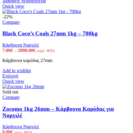
Διαβάστε περισσότερα
Quick view
-22%
Compare
Black Coco’s Coals 27mm 1kg – 700kg
Κάρβουνα Ναργιλέ
Price
7.00
€
–
2800.00
€
συμπ. ΦΠΑ
range:
Κάρβουνα καρύδας 27mm
7.00€
through
Add to wishlist
2800.00€
Αυτό
Επιλογή
το
Quick view
προϊόν
έχει
Sold out
πολλαπλές
Compare
παραλλαγές.
Οι
Zocomo 1kg 26mm – Κάρβουνα Καρύδας για
επιλογές
Ναργιλέ
μπορούν
να
Κάρβουνα Ναργιλέ
επιλεγούν
8.00
€
συμπ. ΦΠΑ