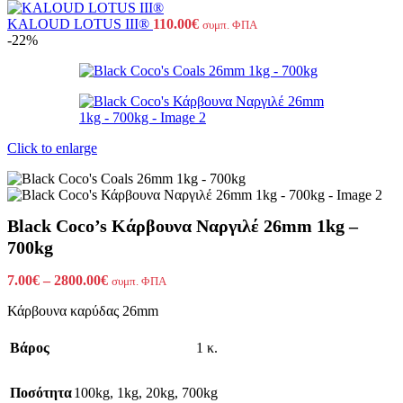
KALOUD LOTUS III®
110.00
€
συμπ. ΦΠΑ
-22%
Click to enlarge
Black Coco’s Κάρβουνα Ναργιλέ 26mm 1kg –
700kg
Price
7.00
€
–
2800.00
€
συμπ. ΦΠΑ
range:
Κάρβουνα καρύδας 26mm
7.00€
through
2800.00€
Βάρος
1 κ.
Ποσότητα
100kg
,
1kg
,
20kg
,
700kg