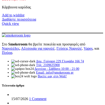
στη
σελίδα
Κάρβουνα καρύδας
του
προϊόντος
Add to wishlist
Διαβάστε περισσότερα
Quick view
Στο
Smokeroom
θα βρείτε ποικιλία και προσφορές από
Ναργιλέδες
,
Αξεσουάρ για ναργιλέ
,
Γεύσεις Ναργιλέ
,
Vapes
, και
Πούρα
.
Δημ. Γούναρη 229 Γλυφάδα,166 74
Τήλ: 2109635900
Δευτέρα - Σάββατο 10:00 - 21:00
Email: info@smokeroom.gr
Βρείτε μας στη Wolt!
Τελευταία άρθρα
15/07/2026
1 Comment