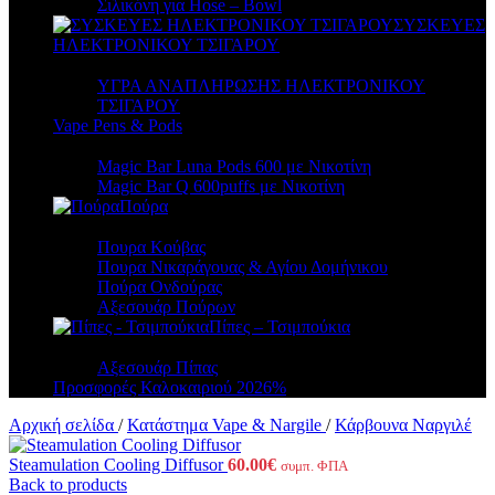
Σιλικόνη για Hose – Bowl
ΣΥΣΚΕΥΕΣ
ΗΛΕΚΤΡΟΝΙΚΟΥ ΤΣΙΓΑΡΟΥ
ΥΓΡΑ ΑΝΑΠΛΗΡΩΣΗΣ ΗΛΕΚΤΡΟΝΙΚΟΥ
ΤΣΙΓΑΡΟΥ
Vape Pens & Pods
Magic Bar Luna Pods 600 με Νικοτίνη
Magic Bar Q 600puffs με Νικοτίνη
Πούρα
Πουρα Kούβας
Πουρα Νικαράγουας & Αγίου Δομήνικου
Πούρα Ονδούρας
Αξεσουάρ Πούρων
Πίπες – Τσιμπούκια
Αξεσουάρ Πίπας
Προσφορές Καλοκαιριού 2026
%
Αρχική σελίδα
/
Κατάστημα Vape & Nargile
/
Κάρβουνα Ναργιλέ
Steamulation Cooling Diffusor
60.00
€
συμπ. ΦΠΑ
Back to products