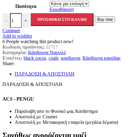
Ποσότητα
Εκκαθάριση
Black Coco's Κάρβουνα Ναργιλέ 26mm 1kg - 700kg ποσότητα
ΠΡΟΣΘΉΚΗ ΣΤΟ ΚΑΛΆΘΙ
Buy now
-
+
Compare
Add to wishlist
6
People watching this product now!
Κωδικός προϊόντος:
11717
Κατηγορία:
Κάρβουνα Ναργιλέ
Ετικέτες:
black cocos
,
coals
,
καρβουνα
,
Κάρβουνα καρύδας
Share:
ΠΑΡΑΔΟΣΗ & ΑΠΟΣΤΟΛΗ
ΠΑΡΑΔΟΣΗ & ΑΠΟΣΤΟΛΗ
ACS - PENGU
Παραλαβή απο το Φυσικό μας Κατάστημα
Αποστολή με Courier
Αποστολή με Μεταφορική εταιρεία (μεγάλα δέματα)
Συνήθως αγοράζονται μαζί