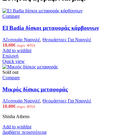
Compare
El Badia δίσκοι μεταφοράς κάρβουνων
Αξεσουάρ Ναργιλέ
,
Θερμάστρες Για Ναργιλέ
18.00
€
συμπ. ΦΠΑ
Add to wishlist
Αυτό
Επιλογή
το
Quick view
προϊόν
έχει
Sold out
πολλαπλές
Compare
παραλλαγές.
Οι
Μικρός δίσκος μεταφοράς
επιλογές
μπορούν
Αξεσουάρ Ναργιλέ
,
Θερμάστρες Για Ναργιλέ
να
10.00
€
συμπ. ΦΠΑ
επιλεγούν
στη
Shisha Athens
σελίδα
του
Add to wishlist
προϊόντος
Διαβάστε περισσότερα