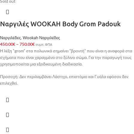
Sold out
Ναργιλές WOOKAH Body Grom Padouk
Ναργιλέδες
,
Wookah Ναργιλέδες
450.00
€
–
750.00
€
συμπ. ΦΠΑ
Η λέξη "grom" στα πολωνικά σημαίνει "βροντή" που είναι η αναφορά στα
σχήματα που είναι χαραγμένα στο ξύλινο σώμα. Για την παραγωγή τους
χρησιμοποιείται μια εξειδικευμένη διαδικασία.
Προσοχή: Δεν περιλαμβάνει Λάστιχο, επιστόμιο και Γυάλα εφόσον δεν
επιλεχθεί.