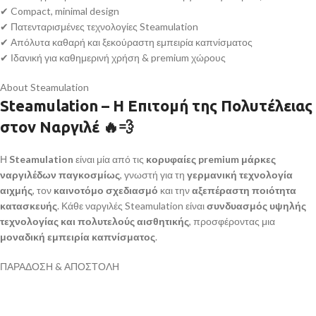
✔ Compact, minimal design
✔ Πατενταρισμένες τεχνολογίες Steamulation
✔ Απόλυτα καθαρή και ξεκούραστη εμπειρία καπνίσματος
✔ Ιδανική για καθημερινή χρήση & premium χώρους
About Steamulation
Steamulation – Η Επιτομή της Πολυτέλειας
στον Ναργιλέ
🔥💨
Η
Steamulation
είναι μία από τις
κορυφαίες premium μάρκες
ναργιλέδων παγκοσμίως
, γνωστή για τη
γερμανική τεχνολογία
αιχμής
, τον
καινοτόμο σχεδιασμό
και την
αξεπέραστη ποιότητα
κατασκευής
. Κάθε ναργιλές Steamulation είναι
συνδυασμός υψηλής
τεχνολογίας και πολυτελούς αισθητικής
, προσφέροντας μια
μοναδική εμπειρία καπνίσματος
.
ΠΑΡΑΔΟΣΗ & ΑΠΟΣΤΟΛΗ