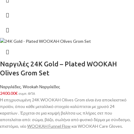
Ναργιλές 24K Gold – Plated WOOKAH
Olives Grom Set
Ναργιλέδες
,
Wookah Ναργιλέδες
2400.00
€
συμπ. ΦΠΑ
Η επιχρυσωμένη 24Κ WOOKAH Olives Grom είναι ένα αποκλειστικό
προϊόν, όπου κάθε μεταλλικό στοιχείο καλύπτεται με χρυσό 24
καρατίων . Έρχεται σε μια κομψή βαλίτσα ως πλήρες σετ που
αποτελείται από: σώμα, βάζο, σωλήνα από φυσικό δέρμα με σύνδεσμο,
επιστόμιο, νέο
WOOKAH Funnel Flow
και WOOKAH Care Gloves.