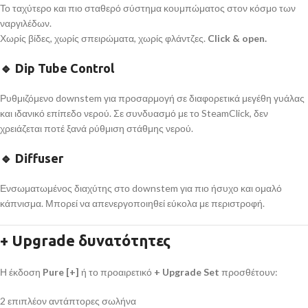
Το ταχύτερο και πιο σταθερό σύστημα κουμπώματος στον κόσμο των
ναργιλέδων.
Χωρίς βίδες, χωρίς σπειρώματα, χωρίς φλάντζες.
Click & open.
🔹 Dip Tube Control
Ρυθμιζόμενο downstem για προσαρμογή σε διαφορετικά μεγέθη γυάλας
και ιδανικό επίπεδο νερού. Σε συνδυασμό με το SteamClick, δεν
χρειάζεται ποτέ ξανά ρύθμιση στάθμης νερού.
🔹 Diffuser
Ενσωματωμένος διαχύτης στο downstem για πιο ήσυχο και ομαλό
κάπνισμα. Μπορεί να απενεργοποιηθεί εύκολα με περιστροφή.
+ Upgrade δυνατότητες
Η έκδοση
Pure [+]
ή το προαιρετικό
+ Upgrade Set
προσθέτουν:
2 επιπλέον αντάπτορες σωλήνα