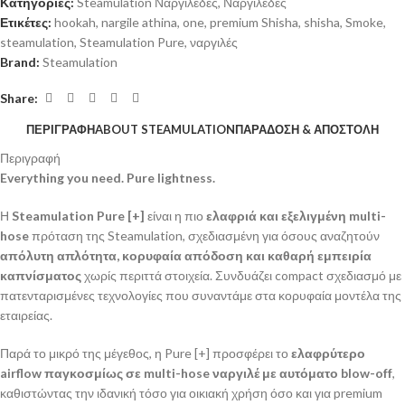
Κατηγορίες:
Steamulation Ναργιλέδες
,
Ναργιλέδες
Ετικέτες:
hookah
,
nargile athina
,
one
,
premium Shisha
,
shisha
,
Smoke
,
steamulation
,
Steamulation Pure
,
ναργιλές
Brand:
Steamulation
Share:
ΠΕΡΙΓΡΑΦΉ
ABOUT STEAMULATION
ΠΑΡΑΔΟΣΗ & ΑΠΟΣΤΟΛΗ
Περιγραφή
Everything you need. Pure lightness.
Η
Steamulation Pure [+]
είναι η πιο
ελαφριά και εξελιγμένη multi-
hose
πρόταση της Steamulation, σχεδιασμένη για όσους αναζητούν
απόλυτη απλότητα, κορυφαία απόδοση και καθαρή εμπειρία
καπνίσματος
χωρίς περιττά στοιχεία. Συνδυάζει compact σχεδιασμό με
πατενταρισμένες τεχνολογίες που συναντάμε στα κορυφαία μοντέλα της
εταιρείας.
Παρά το μικρό της μέγεθος, η Pure [+] προσφέρει το
ελαφρύτερο
airflow παγκοσμίως σε multi-hose ναργιλέ με αυτόματο blow-off
,
καθιστώντας την ιδανική τόσο για οικιακή χρήση όσο και για premium