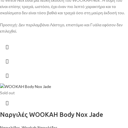
Το White Nox είναι μια λευκή έκδοση του WOOKAH Nox . Η δομή του
είναι επίσης τραχιά, ωστόσο, έχει έναν πιο λεπτό χαρακτήρα και τα
σκαλίσματα δεν είναι τόσο βαθιά και τραχιά όσο στη μαύρη έκδοσή του.
Προσοχή: Δεν περιλαμβάνει Λάστιχο, επιστόμιο και Γυάλα εφόσον δεν
επιλεχθεί.
Sold out
Ναργιλές WOOKAH Body Nox Jade
Ναργιλέδες
,
Wookah Ναργιλέδες