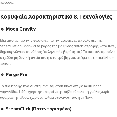
χώρους.
Κορυφαία Χαρακτηριστικά & Τεχνολογίες
🔹 Moon Gravity
Μια από τις πιο εντυπωσιακές πατενταρισμένες τεχνολογίες της
Steamulation. Μειώνει το βάρος της βαλβίδας αντεπιστροφής κατά
83%
,
δημιουργώντας συνθήκες “σεληνιακής βαρύτητας”. Το αποτέλεσμα είναι
σχεδόν μηδενική αντίσταση στο τράβηγμα
, ακόμα και σε multi-hose
χρήση.
🔹 Purge Pro
Το πιο προηγμένο σύστημα αυτόματου blow-off για multi-hose
ναργιλέδες. Κάθε χρήστης μπορεί να φυσήξει εύκολα τη γυάλα χωρίς
αφαίρεση μπίλιας, χωρίς απώλεια στεγανότητας ή airflow.
🔹 SteamClick (Πατενταρισμένο)