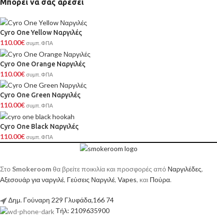
Μπορεί να σας αρέσει
Cyro One Yellow Ναργιλές
110.00
€
συμπ. ΦΠΑ
Cyro One Orange Ναργιλές
110.00
€
συμπ. ΦΠΑ
Cyro One Green Ναργιλές
110.00
€
συμπ. ΦΠΑ
Cyro One Black Ναργιλές
110.00
€
συμπ. ΦΠΑ
Στο
Smokeroom
θα βρείτε ποικιλία και προσφορές από
Ναργιλέδες
,
Αξεσουάρ για ναργιλέ
,
Γεύσεις Ναργιλέ
,
Vapes
, και
Πούρα
.
Δημ. Γούναρη 229 Γλυφάδα,166 74
Τήλ: 2109635900