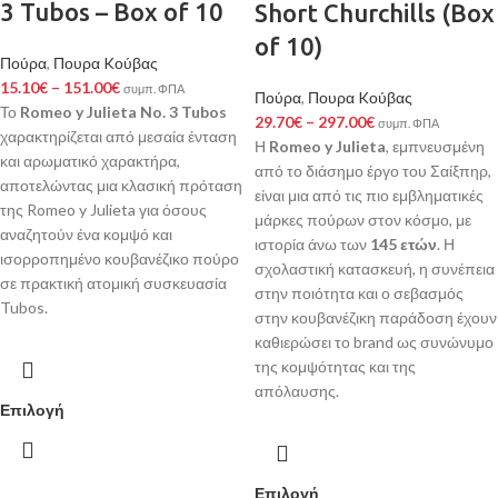
3 Tubos – Box of 10
Short Churchills (Box
of 10)
Πούρα
,
Πουρα Kούβας
15.10
€
–
151.00
€
συμπ. ΦΠΑ
Πούρα
,
Πουρα Kούβας
Το
Romeo y Julieta No. 3 Tubos
29.70
€
–
297.00
€
συμπ. ΦΠΑ
χαρακτηρίζεται από μεσαία ένταση
Η
Romeo y Julieta
, εμπνευσμένη
και αρωματικό χαρακτήρα,
από το διάσημο έργο του Σαίξπηρ,
αποτελώντας μια κλασική πρόταση
είναι μια από τις πιο εμβληματικές
της Romeo y Julieta για όσους
μάρκες πούρων στον κόσμο, με
αναζητούν ένα κομψό και
ιστορία άνω των
145 ετών
. Η
ισορροπημένο κουβανέζικο πούρο
σχολαστική κατασκευή, η συνέπεια
σε πρακτική ατομική συσκευασία
στην ποιότητα και ο σεβασμός
Tubos.
στην κουβανέζικη παράδοση έχουν
καθιερώσει το brand ως συνώνυμο
της κομψότητας και της
απόλαυσης.
Επιλογή
Επιλογή