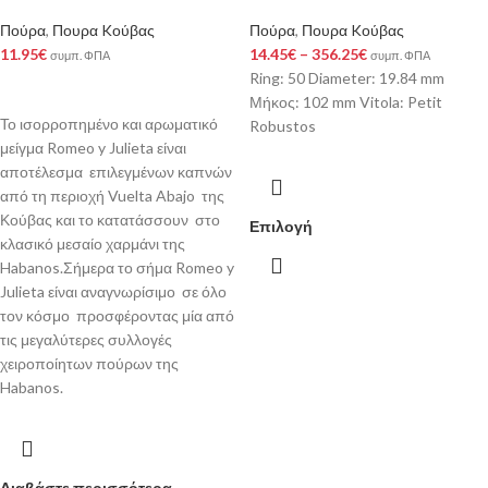
Πούρα
,
Πουρα Kούβας
Πούρα
,
Πουρα Kούβας
11.95
€
14.45
€
–
356.25
€
συμπ. ΦΠΑ
συμπ. ΦΠΑ
Ring: 50 Diameter: 19.84 mm
Μήκος: 102 mm Vitola: Petit
Το ισορροπημένο και αρωματικό
Robustos
μείγμα Romeo y Julieta είναι
αποτέλεσμα επιλεγμένων καπνών
από τη περιοχή Vuelta Abajo της
Κούβας και το κατατάσσουν στο
Επιλογή
κλασικό μεσαίο χαρμάνι της
Habanos.Σήμερα το σήμα Romeo y
Julieta είναι αναγνωρίσιμο σε όλο
τον κόσμο προσφέροντας μία από
τις μεγαλύτερες συλλογές
χειροποίητων πούρων της
Habanos.
Διαβάστε περισσότερα