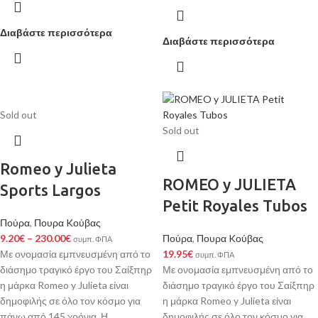
Διαβάστε περισσότερα
Διαβάστε περισσότερα
Sold out
Sold out
Romeo y Julieta
ROMEO y JULIETA
Sports Largos
Petit Royales Tubos
Πούρα
,
Πουρα Kούβας
9.20
€
–
230.00
€
Πούρα
,
Πουρα Kούβας
συμπ. ΦΠΑ
Με ονομασία εμπνευσμένη από το
19.95
€
συμπ. ΦΠΑ
διάσημο τραγικό έργο του Σαίξπηρ
Με ονομασία εμπνευσμένη από το
η μάρκα Romeo y Julieta είναι
διάσημο τραγικό έργο του Σαίξπηρ
δημοφιλής σε όλο τον κόσμο για
η μάρκα Romeo y Julieta είναι
πάνω από 145 χρόνια. Η
δημοφιλής σε όλο τον κόσμο για