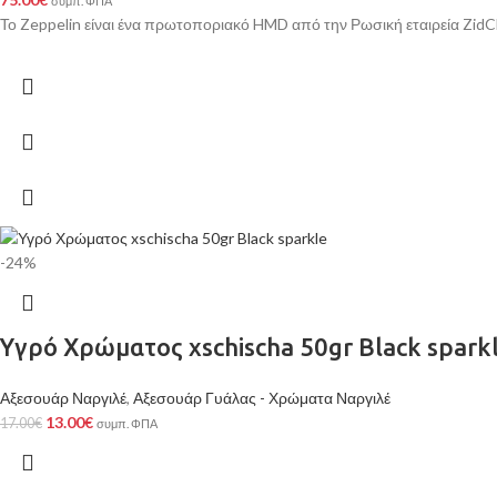
συμπ. ΦΠΑ
Το Zeppelin είναι ένα πρωτοποριακό HMD από την Ρωσική εταιρεία ZidClo
-24%
Υγρό Χρώματος xschischa 50gr Black spark
Αξεσουάρ Ναργιλέ
,
Αξεσουάρ Γυάλας - Χρώματα Ναργιλέ
13.00
€
17.00
€
συμπ. ΦΠΑ