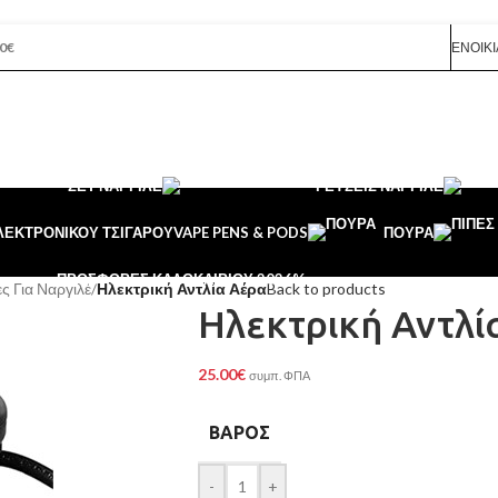
0€
ΕΝΟΙΚΊ
ΣΕΤ ΝΑΡΓΙΛΈ
ΓΕΎΣΕΙΣ ΝΑΡΓΙΛΈ
ΛΕΚΤΡΟΝΙΚΟΥ ΤΣΙΓΑΡΟΥ
VAPE PENS & PODS
ΠΟΎΡΑ
ΠΡΟΣΦΟΡΈΣ ΚΑΛΟΚΑΙΡΙΟΎ 2026
%
ς Για Ναργιλέ
/
Ηλεκτρική Αντλία Αέρα
Back to products
Ηλεκτρική Αντλί
25.00
€
συμπ. ΦΠΑ
ΒΆΡΟΣ
-
+