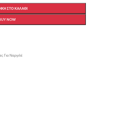
ΚΗ ΣΤΟ ΚΑΛΆΘΙ
BUY NOW
ς Για Ναργιλέ