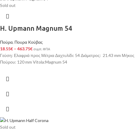
Sold out
H. Upmann Magnum 54
Πούρα
,
Πουρα Kούβας
18.55
€
–
463.75
€
συμπ. ΦΠΑ
Γεύση: Ελαφριά προς Μέτρια Δαχτυλίδι: 54 Διάμετρος: 21.43 mm Μήκος
Πούρου: 120 mm Vitola:Magnum 54
Sold out