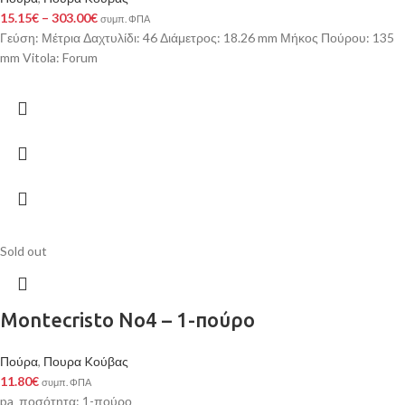
15.15
€
–
303.00
€
συμπ. ΦΠΑ
Γεύση: Μέτρια Δαχτυλίδι: 46 Διάμετρος: 18.26 mm Μήκος Πούρου: 135
mm Vitola: Forum
Sold out
Montecristo No4 – 1-πούρο
Πούρα
,
Πουρα Kούβας
11.80
€
συμπ. ΦΠΑ
pa_ποσότητα: 1-πούρο