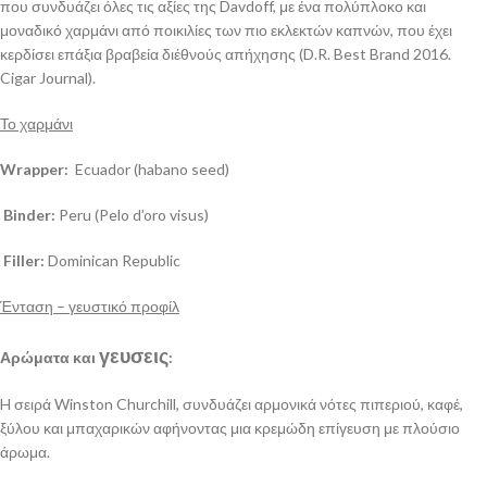
που συνδυάζει όλες τις αξίες της Davdoff, με ένα πολύπλοκο και
μοναδικό χαρμάνι από ποικιλίες των πιο εκλεκτών καπνών, που έχει
κερδίσει επάξια βραβεία διέθνούς απήχησης (D.R. Best Brand 2016.
Cigar Journal).
Το χαρμάνι
Wrapper:
Ecuador (habano seed)
Binder:
Peru (Pelo d’oro visus)
Filler:
Dominican Republic
Ένταση – γευστικό προφίλ
γευσεις
Αρώματα και
:
H σειρά Winston Churchill, συνδυάζει αρμονικά νότες πιπεριού, καφέ,
ξύλου και μπαχαρικών αφήνοντας μια κρεμώδη επίγευση με πλούσιο
άρωμα.