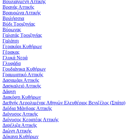
Βουλιαγμένη Αττικής
Βρανάς Αττικής
Βραυρώνα Αττικής
Βριλήσσια
Βύδι Τροιζηνίας
Βύρωνας
Γαλατάς Τροιζηνίας
Γαλάτσι
Γερακάρι Κυθήρων
Γέρακας
Γλυκά Νερά
Γλυφάδα
Γουδιάνικα Κυθήρων
Γραμματικό Αττικής
Δασαμάρι Αττικής
Δασκαλειό Αττικής
Δάφνη
Διακόφτι Κυθήρων
Διεθνής Αερολιμένας Αθηνών Ελευθέριος Βενιζέλος (Σπάτα)
Διόδια Μάνδρας Αττικής
Διόνυσος Αττικής
Διόνυσος Κερατέας Αττικής
Διψέλιζα Αττικής
Διώνη Αττικής
Δόκανα Κυθήρων