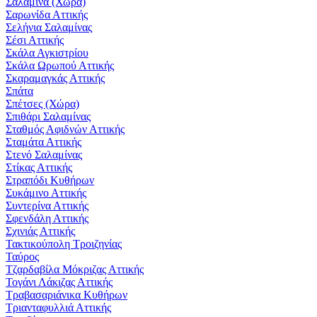
Σαλαμίνα (Χώρα)
Σαρωνίδα Αττικής
Σελήνια Σαλαμίνας
Σέσι Αττικής
Σκάλα Αγκιστρίου
Σκάλα Ωρωπού Αττικής
Σκαραμαγκάς Αττικής
Σπάτα
Σπέτσες (Χώρα)
Σπιθάρι Σαλαμίνας
Σταθμός Αφιδνών Αττικής
Σταμάτα Αττικής
Στενό Σαλαμίνας
Στίκας Αττικής
Στραπόδι Κυθήρων
Συκάμινο Αττικής
Συντερίνα Αττικής
Σφενδάλη Αττικής
Σχινιάς Αττικής
Τακτικούπολη Τροιζηνίας
Ταύρος
Τζαρδαβίλα Μόκριζας Αττικής
Τογάνι Λάκιζας Αττικής
Τραβασαριάνικα Κυθήρων
Τριανταφυλλιά Αττικής