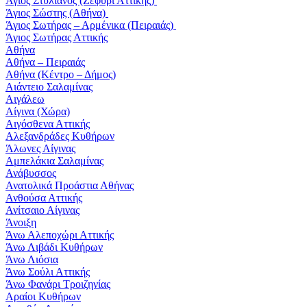
Άγιος Στυλιανός (Ζεφύρι Αττικής)
Άγιος Σώστης (Αθήνα)
Άγιος Σωτήρας – Αρμένικα (Πειραιάς)
Άγιος Σωτήρας Αττικής
Αθήνα
Αθήνα – Πειραιάς
Αθήνα (Κέντρο – Δήμος)
Αιάντειο Σαλαμίνας
Αιγάλεω
Αίγινα (Χώρα)
Αιγόσθενα Αττικής
Αλεξανδράδες Κυθήρων
Άλωνες Αίγινας
Αμπελάκια Σαλαμίνας
Ανάβυσσος
Ανατολικά Προάστια Αθήνας
Ανθούσα Αττικής
Ανίτσαιο Αίγινας
Άνοιξη
Άνω Αλεποχώρι Αττικής
Άνω Λιβάδι Κυθήρων
Άνω Λιόσια
Άνω Σούλι Αττικής
Άνω Φανάρι Τροιζηνίας
Αραίοι Κυθήρων