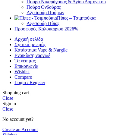
Πουρα Νικαράγουας & Αγίου Δομήνικου
Πούρα Ονδούρας
Αξεσουάρ Πούρων
Πίπες – Τσιμπούκια
Αξεσουάρ Πίπας
Προσφορές Καλοκαιριού 2026
%
Αρχική σελίδα
Σχετικά με εμάς
Κατάστημα Vape & Nargile
Ενοικίαση ναργιλέ
Τα νέα μας
Επικοινωνία
Wishlist
Compare
Login / Register
Shopping cart
Close
Sign in
Close
No account yet?
Create an Account
Sidebar