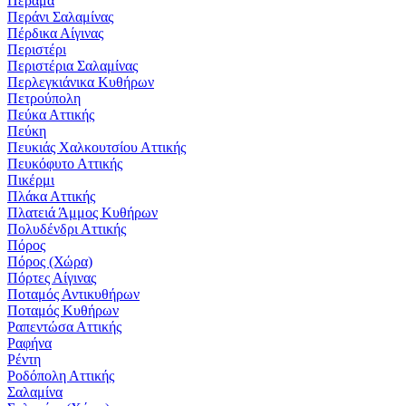
Πέραμα
Περάνι Σαλαμίνας
Πέρδικα Αίγινας
Περιστέρι
Περιστέρια Σαλαμίνας
Περλεγκιάνικα Κυθήρων
Πετρούπολη
Πεύκα Αττικής
Πεύκη
Πευκιάς Χαλκουτσίου Αττικής
Πευκόφυτο Αττικής
Πικέρμι
Πλάκα Αττικής
Πλατειά Άμμος Κυθήρων
Πολυδένδρι Αττικής
Πόρος
Πόρος (Χώρα)
Πόρτες Αίγινας
Ποταμός Αντικυθήρων
Ποταμός Κυθήρων
Ραπεντώσα Αττικής
Ραφήνα
Ρέντη
Ροδόπολη Αττικής
Σαλαμίνα