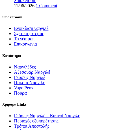
Smokeroom
11/06/2026
1 Comment
Smokeroom
Ενοικίαση ναργιλέ
Σχετικά με εμάς
Τα νέα μας
Επικοινωνία
Κατάστημα
Ναργιλέδες
Αξεσουάρ Ναργιλέ
Γεύσεις Ναργιλέ
Πακέτα Ναργιλέ
Vape Pens
Πούρα
Χρήσιμα Links
Γεύσεις Ναργιλέ – Καπνοί Ναργιλέ
Περιοχές εξυπηρέτησης
Τρόποι Αποστολής