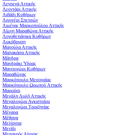
Λεγρενά Αττικής
Λεοντάρι Αττικής
Λιβάδι Κυθήρων
Λιγονέρι Σπετσών
Λιμένας Μαρκοπούλου Αττικής
Λίμνη Μαραθώνα Αττικής
Λογοθετιάνικα Κυθήρων
Λυκόβρυση
Μαγούλα Αττικής
Μαλακάσα Αττικής
Μάνδρα
Μανδράκι Ύδρας
Μανιτοχώρι Κυθήρων
Μαραθώνας
Μαρκόπουλο Μεσογαίας
Μαρκόπουλο Ωρωπού Αττικής
Μαρούσι
Μεγάλη Αυλή Αττικής
Μεγαλοχώρι Αγκιστρίου
Μεγαλοχώρι Τροιζηνίας
Μέγαρα
Μέθανα
Μελίσσια
Μενίδι
Μεσαγρός Αίγινας