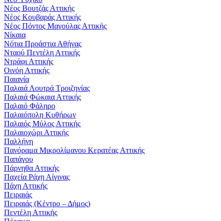
Νέος Βουτζάς Αττικής
Νέος Κουβαράς Αττικής
Νέος Πόντος Μαγούλας Αττικής
Νίκαια
Νότια Προάστια Αθήνας
Νταού Πεντέλη Αττικής
Ντράφι Αττικής
Οινόη Αττικής
Παιανία
Παλαιά Λουτρά Τροιζηνίας
Παλαιά Φώκαια Αττικής
Παλαιό Φάληρο
Παλαιόπολη Κυθήρων
Παλαιός Μύλος Αττικής
Παλαιοχώρι Αττικής
Παλλήνη
Πανόραμα Μικρολίμανου Κερατέας Αττικής
Παπάγου
Πάρνηθα Αττικής
Παχεία Ράχη Αίγινας
Πάχη Αττικής
Πειραιάς
Πειραιάς (Κέντρο – Δήμος)
Πεντέλη Αττικής