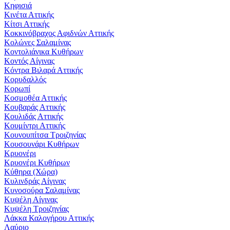
Κηφισιά
Κινέτα Αττικής
Κίτσι Αττικής
Κοκκινόβραχος Αφιδνών Αττικής
Κολώνες Σαλαμίνας
Κοντολιάνικα Κυθήρων
Κοντός Αίγινας
Κόντρα Βιλαρά Αττικής
Κορυδαλλός
Κορωπί
Κοσμοθέα Αττικής
Κουβαράς Αττικής
Κουλιδάς Αττικής
Κουμίντρι Αττικής
Κουνουπίτσα Τροιζηνίας
Κουσουνάρι Κυθήρων
Κρυονέρι
Κρυονέρι Κυθήρων
Κύθηρα (Χώρα)
Κυλινδράς Αίγινας
Κυνοσούρα Σαλαμίνας
Κυψέλη Αίγινας
Κυψέλη Τροιζηνίας
Λάκκα Καλογήρου Αττικής
Λαύριο