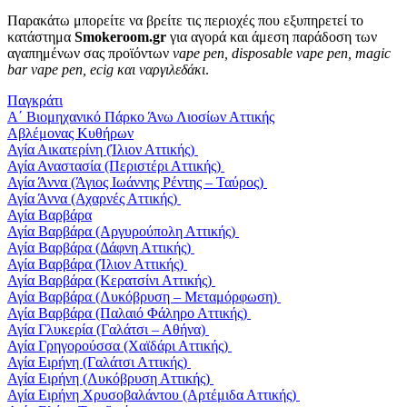
Παρακάτω μπορείτε να βρείτε τις περιοχές που εξυπηρετεί το
κατάστημα
Smokeroom.gr
για αγορά και άμεση παράδοση των
αγαπημένων σας προϊόντων
vape pen, disposable vape pen, magic
bar vape pen, ecig και ναργιλεδάκι
.
Παγκράτι
Α΄ Βιομηχανικό Πάρκο Άνω Λιοσίων Αττικής
Αβλέμονας Κυθήρων
Αγία Αικατερίνη (Ίλιον Αττικής)
Αγία Αναστασία (Περιστέρι Αττικής)
Αγία Άννα (Άγιος Ιωάννης Ρέντης – Ταύρος)
Αγία Άννα (Αχαρνές Αττικής)
Αγία Βαρβάρα
Αγία Βαρβάρα (Αργυρούπολη Αττικής)
Αγία Βαρβάρα (Δάφνη Αττικής)
Αγία Βαρβάρα (Ίλιον Αττικής)
Αγία Βαρβάρα (Κερατσίνι Αττικής)
Αγία Βαρβάρα (Λυκόβρυση – Μεταμόρφωση)
Αγία Βαρβάρα (Παλαιό Φάληρο Αττικής)
Αγία Γλυκερία (Γαλάτσι – Αθήνα)
Αγία Γρηγορούσσα (Χαϊδάρι Αττικής)
Αγία Ειρήνη (Γαλάτσι Αττικής)
Αγία Ειρήνη (Λυκόβρυση Αττικής)
Αγία Ειρήνη Χρυσοβαλάντου (Αρτέμιδα Αττικής)