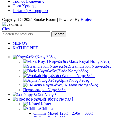
Τρόποι Πληρωμής
Όροι Χρήσης
Πολιτική Απορρήτου
Copyright © 2025 Smoke Room | Powered By
Broject
Close
Search
ΜΕΝΟΥ
ΚΑΤΗΓΟΡΙΕΣ
Ναργιλέδες
Maxx Royal Ναργιλέδες
Steamulation Ναργιλέδες
Blade Ναργιλέδες
Wookah Ναργιλέδες
Alpha Ναργιλέδες
El-Badia Ναργιλέδες
Περισσότεροι Ναργιλέδες
Σετ Ναργιλέ
Γεύσεις Ναργιλέ
Holster
Chillma
Chillma Mixed 125g – 250g – 500g