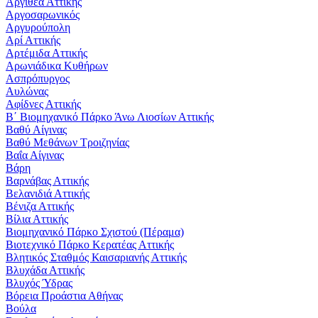
Αργιθέα Αττικής
Αργοσαρωνικός
Αργυρούπολη
Αρί Αττικής
Αρτέμιδα Αττικής
Αρωνιάδικα Κυθήρων
Ασπρόπυργος
Αυλώνας
Αφίδνες Αττικής
Β΄ Βιομηχανικό Πάρκο Άνω Λιοσίων Αττικής
Βαθύ Αίγινας
Βαθύ Μεθάνων Τροιζηνίας
Βαΐα Αίγινας
Βάρη
Βαρνάβας Αττικής
Βελανιδιά Αττικής
Βένιζα Αττικής
Βίλια Αττικής
Βιομηχανικό Πάρκο Σχιστού (Πέραμα)
Βιοτεχνικό Πάρκο Κερατέας Αττικής
Βλητικός Σταθμός Καισαριανής Αττικής
Βλυχάδα Αττικής
Βλυχός Ύδρας
Βόρεια Προάστια Αθήνας
Βούλα