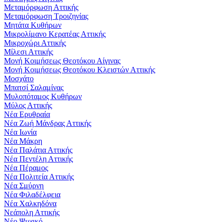
Μεταμόρφωση Αττικής
Μεταμόρφωση Τροιζηνίας
Μητάτα Κυθήρων
Μικρολίμανο Κερατέας Αττικής
Μικροχώρι Αττικής
Μίλεσι Αττικής
Μονή Κοιμήσεως Θεοτόκου Αίγινας
Μονή Κοιμήσεως Θεοτόκου Κλειστών Αττικής
Μοσχάτο
Μπατσί Σαλαμίνας
Μυλοπόταμος Κυθήρων
Μύλος Αττικής
Νέα Ερυθραία
Νέα Ζωή Μάνδρας Αττικής
Νέα Ιωνία
Νέα Μάκρη
Νέα Παλάτια Αττικής
Νέα Πεντέλη Αττικής
Νέα Πέραμος
Νέα Πολιτεία Αττικής
Νέα Σμύρνη
Νέα Φιλαδέλφεια
Νέα Χαλκηδόνα
Νεάπολη Αττικής
Νέο Ψυχικό