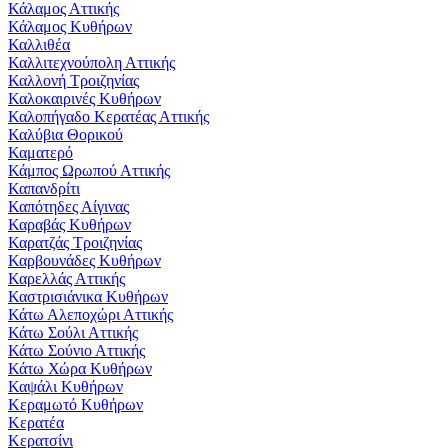
Κάλαμος Αττικής
Κάλαμος Κυθήρων
Καλλιθέα
Καλλιτεχνούπολη Αττικής
Καλλονή Τροιζηνίας
Καλοκαιρινές Κυθήρων
Καλοπήγαδο Κερατέας Αττικής
Καλύβια Θορικού
Καματερό
Κάμπος Ωρωπού Αττικής
Καπανδρίτι
Καπότηδες Αίγινας
Καραβάς Κυθήρων
Καρατζάς Τροιζηνίας
Καρβουνάδες Κυθήρων
Καρελλάς Αττικής
Καστρισιάνικα Κυθήρων
Κάτω Αλεποχώρι Αττικής
Κάτω Σούλι Αττικής
Κάτω Σούνιο Αττικής
Κάτω Χώρα Κυθήρων
Καψάλι Κυθήρων
Κεραμωτό Κυθήρων
Κερατέα
Κερατσίνι