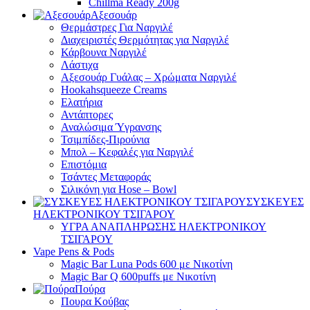
Chillma Ready 200g
Αξεσουάρ
Θερμάστρες Για Ναργιλέ
Διαχειριστές Θερμότητας για Ναργιλέ
Κάρβουνα Ναργιλέ
Λάστιχα
Αξεσουάρ Γυάλας – Χρώματα Ναργιλέ
Hookahsqueeze Creams
Ελατήρια
Αντάπτορες
Αναλώσιμα Ύγρανσης
Τσιμπίδες-Πιρούνια
Μπολ – Κεφαλές για Ναργιλέ
Επιστόμια
Τσάντες Μεταφοράς
Σιλικόνη για Hose – Bowl
ΣΥΣΚΕΥΕΣ
ΗΛΕΚΤΡΟΝΙΚΟΥ ΤΣΙΓΑΡΟΥ
ΥΓΡΑ ΑΝΑΠΛΗΡΩΣΗΣ ΗΛΕΚΤΡΟΝΙΚΟΥ
ΤΣΙΓΑΡΟΥ
Vape Pens & Pods
Magic Bar Luna Pods 600 με Νικοτίνη
Magic Bar Q 600puffs με Νικοτίνη
Πούρα
Πουρα Kούβας