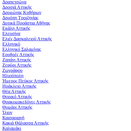
Δραπετσώνα
Δροσιά Αττικής
Δρυμώνας Κυθήρων
Δρυόπη Τροιζηνίας
Δυτικά Προάστια Αθήνας
Εκάλη Αττικής
Ελευσίνα
Ελιές Δασκαλειού Αττικής
Ελληνικό
Ελληνικό Σαλαμίνας
Ερυθρές Αττικής
Ζαπάνι Αττικής
Ζεφύρι Αττικής
Ζωγράφου
Ηλιούπολη
Ήμερος Πεύκος Αττικής
Ηράκλειο Αττικής
Θέα Αττικής
Θορικό Αττικής
Θρακομακεδόνες Αττικής
Θυμάρι Αττικής
Ίλιον
Καισαριανή
Κακιά Θάλασσα Αττικής
Καλαμάκι