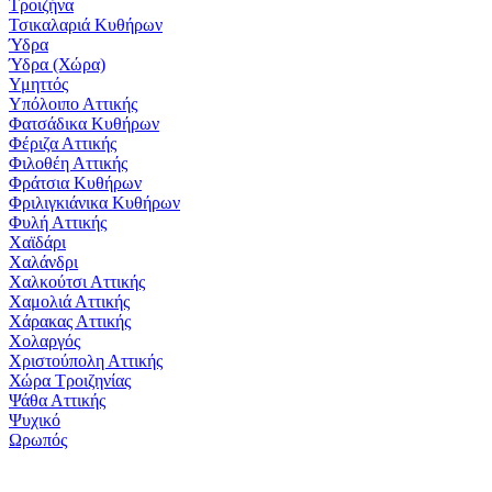
Τροιζήνα
Τσικαλαριά Κυθήρων
Ύδρα
Ύδρα (Χώρα)
Υμηττός
Υπόλοιπο Αττικής
Φατσάδικα Κυθήρων
Φέριζα Αττικής
Φιλοθέη Αττικής
Φράτσια Κυθήρων
Φριλιγκιάνικα Κυθήρων
Φυλή Αττικής
Χαϊδάρι
Χαλάνδρι
Χαλκούτσι Αττικής
Χαμολιά Αττικής
Χάρακας Αττικής
Χολαργός
Χριστούπολη Αττικής
Χώρα Τροιζηνίας
Ψάθα Αττικής
Ψυχικό
Ωρωπός