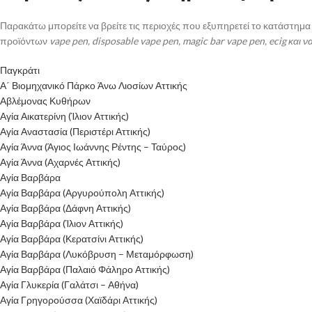
Παρακάτω μπορείτε να βρείτε τις περιοχές που εξυπηρετεί το κατάστημ
προϊόντων
vape pen, disposable vape pen, magic bar vape pen, ecig και ν
Παγκράτι
Α΄ Βιομηχανικό Πάρκο Άνω Λιοσίων Αττικής
Αβλέμονας Κυθήρων
Αγία Αικατερίνη (Ίλιον Αττικής)
Αγία Αναστασία (Περιστέρι Αττικής)
Αγία Άννα (Άγιος Ιωάννης Ρέντης – Ταύρος)
Αγία Άννα (Αχαρνές Αττικής)
Αγία Βαρβάρα
Αγία Βαρβάρα (Αργυρούπολη Αττικής)
Αγία Βαρβάρα (Δάφνη Αττικής)
Αγία Βαρβάρα (Ίλιον Αττικής)
Αγία Βαρβάρα (Κερατσίνι Αττικής)
Αγία Βαρβάρα (Λυκόβρυση – Μεταμόρφωση)
Αγία Βαρβάρα (Παλαιό Φάληρο Αττικής)
Αγία Γλυκερία (Γαλάτσι – Αθήνα)
Αγία Γρηγορούσσα (Χαϊδάρι Αττικής)