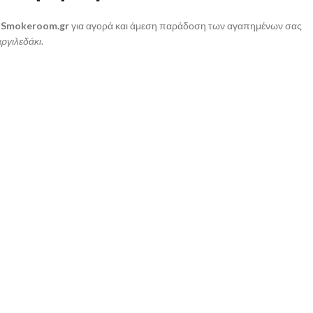
α
Smokeroom.gr
για αγορά και άμεση παράδοση των αγαπημένων σας
αργιλεδάκι
.