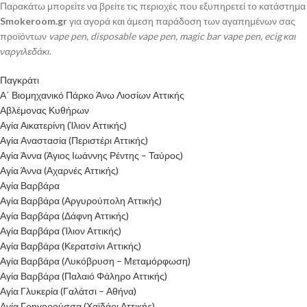
Παρακάτω μπορείτε να βρείτε τις περιοχές που εξυπηρετεί το κατάστημα
Smokeroom.gr
για αγορά και άμεση παράδοση των αγαπημένων σας
προϊόντων
vape pen, disposable vape pen, magic bar vape pen, ecig και
ναργιλεδάκι
.
Παγκράτι
Α΄ Βιομηχανικό Πάρκο Άνω Λιοσίων Αττικής
Αβλέμονας Κυθήρων
Αγία Αικατερίνη (Ίλιον Αττικής)
Αγία Αναστασία (Περιστέρι Αττικής)
Αγία Άννα (Άγιος Ιωάννης Ρέντης – Ταύρος)
Αγία Άννα (Αχαρνές Αττικής)
Αγία Βαρβάρα
Αγία Βαρβάρα (Αργυρούπολη Αττικής)
Αγία Βαρβάρα (Δάφνη Αττικής)
Αγία Βαρβάρα (Ίλιον Αττικής)
Αγία Βαρβάρα (Κερατσίνι Αττικής)
Αγία Βαρβάρα (Λυκόβρυση – Μεταμόρφωση)
Αγία Βαρβάρα (Παλαιό Φάληρο Αττικής)
Αγία Γλυκερία (Γαλάτσι – Αθήνα)
Αγία Γρηγορούσσα (Χαϊδάρι Αττικής)