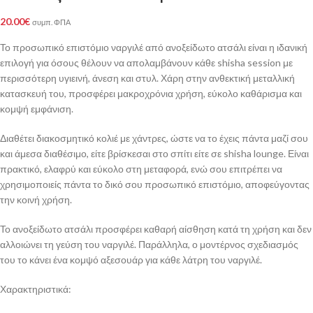
20.00
€
συμπ. ΦΠΑ
Το προσωπικό επιστόμιο ναργιλέ από ανοξείδωτο ατσάλι είναι η ιδανική
επιλογή για όσους θέλουν να απολαμβάνουν κάθε shisha session με
περισσότερη υγιεινή, άνεση και στυλ. Χάρη στην ανθεκτική μεταλλική
κατασκευή του, προσφέρει μακροχρόνια χρήση, εύκολο καθάρισμα και
κομψή εμφάνιση.
Διαθέτει διακοσμητικό κολιέ με χάντρες, ώστε να το έχεις πάντα μαζί σου
και άμεσα διαθέσιμο, είτε βρίσκεσαι στο σπίτι είτε σε shisha lounge. Είναι
πρακτικό, ελαφρύ και εύκολο στη μεταφορά, ενώ σου επιτρέπει να
χρησιμοποιείς πάντα το δικό σου προσωπικό επιστόμιο, αποφεύγοντας
την κοινή χρήση.
Το ανοξείδωτο ατσάλι προσφέρει καθαρή αίσθηση κατά τη χρήση και δεν
αλλοιώνει τη γεύση του ναργιλέ. Παράλληλα, ο μοντέρνος σχεδιασμός
του το κάνει ένα κομψό αξεσουάρ για κάθε λάτρη του ναργιλέ.
Χαρακτηριστικά: