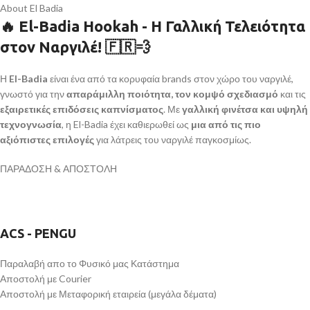
About El Badia
🔥
El-Badia Hookah - Η Γαλλική Τελειότητα
στον Ναργιλέ! 🇫🇷💨
Η
El-Badia
είναι ένα από τα κορυφαία brands στον χώρο του ναργιλέ,
γνωστό για την
απαράμιλλη ποιότητα, τον κομψό σχεδιασμό
και τις
εξαιρετικές επιδόσεις καπνίσματος
. Με
γαλλική φινέτσα και υψηλή
τεχνογνωσία
, η El-Badia έχει καθιερωθεί ως
μια από τις πιο
αξιόπιστες επιλογές
για λάτρεις του ναργιλέ παγκοσμίως.
ΠΑΡΑΔΟΣΗ & ΑΠΟΣΤΟΛΗ
ACS - PENGU
Παραλαβή απο το Φυσικό μας Κατάστημα
Αποστολή με Courier
Αποστολή με Μεταφορική εταιρεία (μεγάλα δέματα)