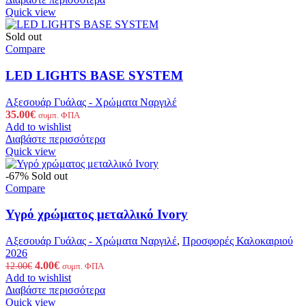
12.00€.
είναι:
Quick view
4.00€.
Sold out
Compare
LED LIGHTS BASE SYSTEM
Αξεσουάρ Γυάλας - Χρώματα Ναργιλέ
35.00
€
συμπ. ΦΠΑ
Add to wishlist
Διαβάστε περισσότερα
Quick view
-67%
Sold out
Compare
Υγρό χρώματος μεταλλικό Ivory
Αξεσουάρ Γυάλας - Χρώματα Ναργιλέ
,
Προσφορές Καλοκαιριού
2026
Original
Η
4.00
€
12.00
€
συμπ. ΦΠΑ
price
τρέχουσα
Add to wishlist
was:
τιμή
Διαβάστε περισσότερα
12.00€.
είναι:
Quick view