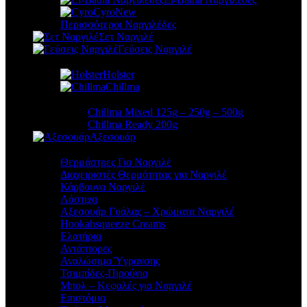
Cyro
New
Περισσότεροι Ναργιλέδες
Σετ Ναργιλέ
Γεύσεις Ναργιλέ
Holster
Chillma
Chillma Mixed 125g – 250g – 500g
Chillma Ready 200g
Αξεσουάρ
Θερμάστρες Για Ναργιλέ
Διαχειριστές Θερμότητας για Ναργιλέ
Κάρβουνα Ναργιλέ
Λάστιχα
Αξεσουάρ Γυάλας – Χρώματα Ναργιλέ
Hookahsqueeze Creams
Ελατήρια
Αντάπτορες
Αναλώσιμα Ύγρανσης
Τσιμπίδες-Πιρούνια
Μπολ – Κεφαλές για Ναργιλέ
Επιστόμια