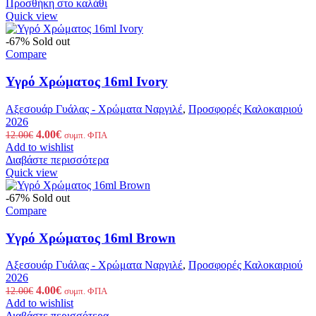
was:
τιμή
Προσθήκη στο καλάθι
17.00€.
είναι:
Quick view
13.00€.
-67%
Sold out
Compare
Υγρό Χρώματος 16ml Ivory
Αξεσουάρ Γυάλας - Χρώματα Ναργιλέ
,
Προσφορές Καλοκαιριού
2026
Original
Η
4.00
€
12.00
€
συμπ. ΦΠΑ
price
τρέχουσα
Add to wishlist
was:
τιμή
Διαβάστε περισσότερα
12.00€.
είναι:
Quick view
4.00€.
-67%
Sold out
Compare
Υγρό Χρώματος 16ml Brown
Αξεσουάρ Γυάλας - Χρώματα Ναργιλέ
,
Προσφορές Καλοκαιριού
2026
Original
Η
4.00
€
12.00
€
συμπ. ΦΠΑ
price
τρέχουσα
Add to wishlist
was:
τιμή
Διαβάστε περισσότερα