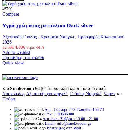
4.00€.
-67%
Compare
Υγρό χρώματος μεταλλικό Dark silver
Αξεσουάρ Γυάλας - Χρώματα Ναργιλέ
,
Προσφορές Καλοκαιριού
2026
Original
Η
4.00
€
12.00
€
συμπ. ΦΠΑ
price
τρέχουσα
Add to wishlist
was:
τιμή
Προσθήκη στο καλάθι
12.00€.
είναι:
Quick view
4.00€.
Στο
Smokeroom
θα βρείτε ποικιλία και προσφορές από
Ναργιλέδες
,
Αξεσουάρ για ναργιλέ
,
Γεύσεις Ναργιλέ
,
Vapes
, και
Πούρα
.
Δημ. Γούναρη 229 Γλυφάδα,166 74
Τήλ: 2109635900
Δευτέρα - Σάββατο 10:00 - 21:00
Email: info@smokeroom.gr
Βρείτε μας στη Wolt!