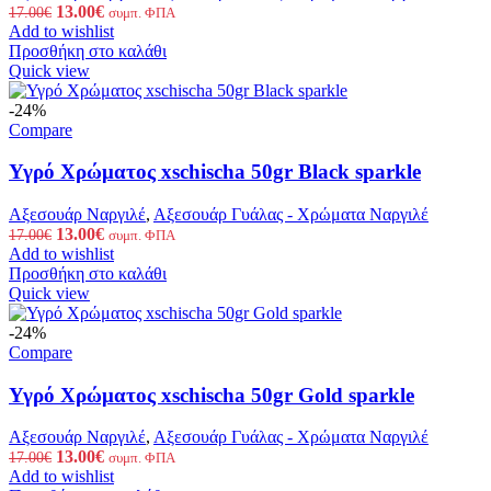
Original
Η
13.00
€
17.00
€
συμπ. ΦΠΑ
price
τρέχουσα
Add to wishlist
was:
τιμή
Προσθήκη στο καλάθι
17.00€.
είναι:
Quick view
13.00€.
-24%
Compare
Υγρό Χρώματος xschischa 50gr Black sparkle
Αξεσουάρ Ναργιλέ
,
Αξεσουάρ Γυάλας - Χρώματα Ναργιλέ
Original
Η
13.00
€
17.00
€
συμπ. ΦΠΑ
price
τρέχουσα
Add to wishlist
was:
τιμή
Προσθήκη στο καλάθι
17.00€.
είναι:
Quick view
13.00€.
-24%
Compare
Υγρό Χρώματος xschischa 50gr Gold sparkle
Αξεσουάρ Ναργιλέ
,
Αξεσουάρ Γυάλας - Χρώματα Ναργιλέ
Original
Η
13.00
€
17.00
€
συμπ. ΦΠΑ
price
τρέχουσα
Add to wishlist