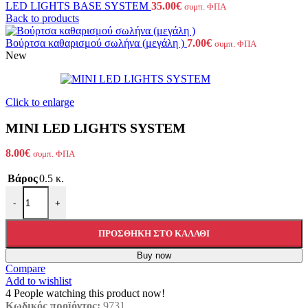
LED LIGHTS BASE SYSTEM
35.00
€
συμπ. ΦΠΑ
Back to products
Βούρτσα καθαρισμού σωλήνα (μεγάλη )
7.00
€
συμπ. ΦΠΑ
New
Click to enlarge
MINI LED LIGHTS SYSTEM
8.00
€
συμπ. ΦΠΑ
Βάρος
0.5 κ.
MINI LED LIGHTS SYSTEM ποσότητα
-
+
ΠΡΟΣΘΉΚΗ ΣΤΟ ΚΑΛΆΘΙ
Buy now
Compare
Add to wishlist
4
People watching this product now!
Κωδικός προϊόντος:
9731