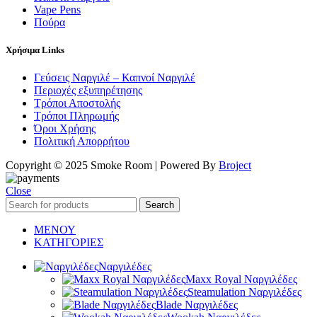
Vape Pens
Πούρα
Χρήσιμα Links
Γεύσεις Ναργιλέ – Καπνοί Ναργιλέ
Περιοχές εξυπηρέτησης
Τρόποι Αποστολής
Τρόποι Πληρωμής
Όροι Χρήσης
Πολιτική Απορρήτου
Copyright © 2025 Smoke Room | Powered By
Broject
Close
Search
ΜΕΝΟΥ
ΚΑΤΗΓΟΡΙΕΣ
Ναργιλέδες
Maxx Royal Ναργιλέδες
Steamulation Ναργιλέδες
Blade Ναργιλέδες