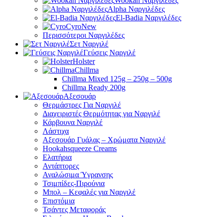
Wookah Ναργιλέδες
Alpha Ναργιλέδες
El-Badia Ναργιλέδες
Cyro
New
Περισσότεροι Ναργιλέδες
Σετ Ναργιλέ
Γεύσεις Ναργιλέ
Holster
Chillma
Chillma Mixed 125g – 250g – 500g
Chillma Ready 200g
Αξεσουάρ
Θερμάστρες Για Ναργιλέ
Διαχειριστές Θερμότητας για Ναργιλέ
Κάρβουνα Ναργιλέ
Λάστιχα
Αξεσουάρ Γυάλας – Χρώματα Ναργιλέ
Hookahsqueeze Creams
Ελατήρια
Αντάπτορες
Αναλώσιμα Ύγρανσης
Τσιμπίδες-Πιρούνια
Μπολ – Κεφαλές για Ναργιλέ
Επιστόμια
Τσάντες Μεταφοράς