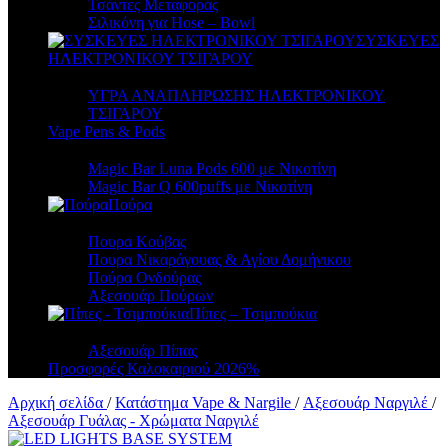
Τσάντες Μεταφοράς
Σιλικόνη για Hose – Bowl
ΣΥΣΚΕΥΕΣ
ΗΛΕΚΤΡΟΝΙΚΟΥ ΤΣΙΓΑΡΟΥ
ΥΓΡΑ ΑΝΑΠΛΗΡΩΣΗΣ ΗΛΕΚΤΡΟΝΙΚΟΥ
ΤΣΙΓΑΡΟΥ
Vape Pens & Pods
Magic Bar Luna Pods 600 με Νικοτίνη
Magic Bar Q 600puffs με Νικοτίνη
Πούρα
Πουρα Kούβας
Πουρα Νικαράγουας & Αγίου Δομήνικου
Πούρα Ονδούρας
Αξεσουάρ Πούρων
Πίπες – Τσιμπούκια
Αξεσουάρ Πίπας
Προσφορές Καλοκαιριού 2026
%
Αρχική σελίδα
/
Κατάστημα Vape & Nargile
/
Αξεσουάρ Ναργιλέ
/
Αξεσουάρ Γυάλας - Χρώματα Ναργιλέ