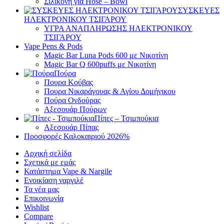
Σιλικόνη για Hose – Bowl
ΣΥΣΚΕΥΕΣ
ΗΛΕΚΤΡΟΝΙΚΟΥ ΤΣΙΓΑΡΟΥ
ΥΓΡΑ ΑΝΑΠΛΗΡΩΣΗΣ ΗΛΕΚΤΡΟΝΙΚΟΥ
ΤΣΙΓΑΡΟΥ
Vape Pens & Pods
Magic Bar Luna Pods 600 με Νικοτίνη
Magic Bar Q 600puffs με Νικοτίνη
Πούρα
Πουρα Kούβας
Πουρα Νικαράγουας & Αγίου Δομήνικου
Πούρα Ονδούρας
Αξεσουάρ Πούρων
Πίπες – Τσιμπούκια
Αξεσουάρ Πίπας
Προσφορές Καλοκαιριού 2026
%
Αρχική σελίδα
Σχετικά με εμάς
Κατάστημα Vape & Nargile
Ενοικίαση ναργιλέ
Τα νέα μας
Επικοινωνία
Wishlist
Compare