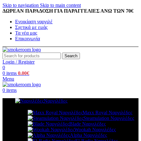
Skip to navigation
Skip to main content
ΔΩΡΕΑΝ ΠΑΡΑΔΟΣΗ ΓΙΑ ΠΑΡΑΓΓΕΛΙΕΣ ΑΝΩ ΤΩΝ 70€
Ενοικίαση ναργιλέ
Σχετικά με εμάς
Τα νέα μας
Επικοινωνία
Search
Login / Register
0
0
items
0.00
€
Menu
0
items
Ναργιλέδες
Maxx Royal Ναργιλέδες
Steamulation Ναργιλέδες
Blade Ναργιλέδες
Wookah Ναργιλέδες
Alpha Ναργιλέδες
El-Badia Ναργιλέδες