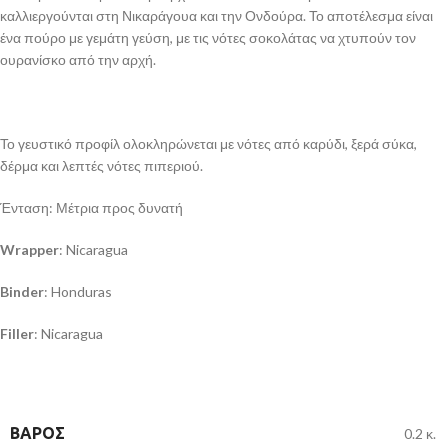
καλλιεργούνται στη Νικαράγουα και την Ονδούρα. Το αποτέλεσμα είναι
ένα πούρο με γεμάτη γεύση, με τις νότες σοκολάτας να χτυπούν τον
ουρανίσκο από την αρχή.
Το γευστικό προφίλ ολοκληρώνεται με νότες από καρύδι, ξερά σύκα,
δέρμα και λεπτές νότες πιπεριού.
Ένταση: Μέτρια προς δυνατή
Wrapper
: Nicaragua
Binder
: Honduras
Filler
: Nicaragua
ΒΆΡΟΣ
0.2 κ.