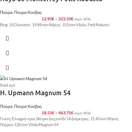
Πούρα
,
Πουρα Kούβας
12.90
€
–
322.50
€
συμπ. ΦΠΑ
Ring: 50 Diameter: 19.84 mm Μήκος: 102 mm Vitola: Petit Robusto
Sold out
H. Upmann Magnum 54
Πούρα
,
Πουρα Kούβας
18.55
€
–
463.75
€
συμπ. ΦΠΑ
Γεύση: Ελαφριά προς Μέτρια Δαχτυλίδι: 54 Διάμετρος: 21.43 mm Μήκος
Πούρου: 120 mm Vitola:Magnum 54