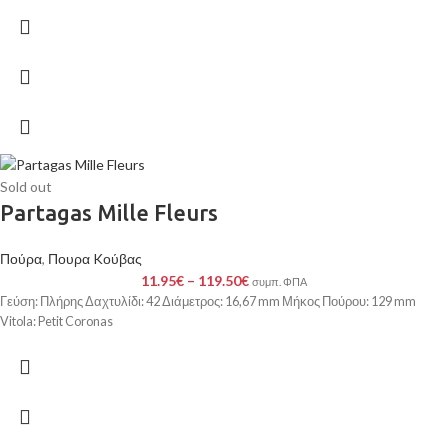
Sold out
Partagas Mille Fleurs
Πούρα
,
Πουρα Kούβας
11.95
€
–
119.50
€
συμπ. ΦΠΑ
Γεύση: Πλήρης Δαχτυλίδι: 42 Διάμετρος: 16,67 mm Μήκος Πούρου: 129 mm
Vitola: Petit Coronas