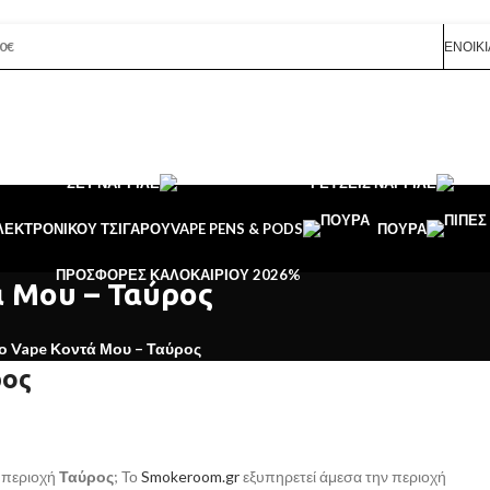
0€
ΕΝΟΙΚΊ
ΣΕΤ ΝΑΡΓΙΛΈ
ΓΕΎΣΕΙΣ ΝΑΡΓΙΛΈ
ΛΕΚΤΡΟΝΙΚΟΥ ΤΣΙΓΑΡΟΥ
VAPE PENS & PODS
ΠΟΎΡΑ
ΠΡΟΣΦΟΡΈΣ ΚΑΛΟΚΑΙΡΙΟΎ 2026
%
ά Μου – Ταύρος
ο Vape Κοντά Μου – Ταύρος
ρος
 περιοχή
Ταύρος
; Το
Smokeroom.gr
εξυπηρετεί άμεσα την περιοχή