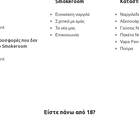
Smokeroom
Κατάστ
Ενοικίαση ναργιλέ
Ναργιλέδ
Σχετικά με εμάς
Αξεσουάρ
nt
Τα νέα μας
Γεύσεις Ν
Επικοινωνία
Πακέτα Ν
προσφορές που δεν
Vape Pen
το Smokeroom
Πούρα
nt
Είστε πάνω από 18?
ει τουλάχιστον 18 έτη για να εισέλθετε στην ιστοσελίδα. Παρακαλούμε επ
Η είσοδος Απαγορεύεται.