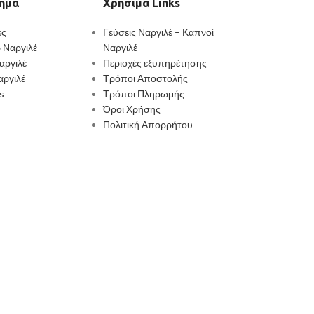
ημα
Χρήσιμα Links
ες
Γεύσεις Ναργιλέ – Καπνοί
 Ναργιλέ
Ναργιλέ
αργιλέ
Περιοχές εξυπηρέτησης
αργιλέ
Τρόποι Αποστολής
s
Τρόποι Πληρωμής
Όροι Χρήσης
Πολιτική Απορρήτου
ιβεβαιώστε την ηλικία σας.