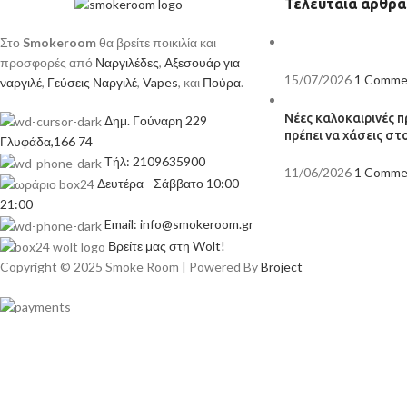
Τελευταία άρθρα
Στο
Smokeroom
θα βρείτε ποικιλία και
προσφορές από
Ναργιλέδες
,
Αξεσουάρ για
15/07/2026
1 Comme
ναργιλέ
,
Γεύσεις Ναργιλέ
,
Vapes
, και
Πούρα
.
Νέες καλοκαιρινές 
Δημ. Γούναρη 229
πρέπει να χάσεις σ
Γλυφάδα,166 74
Τήλ: 2109635900
11/06/2026
1 Comme
Δευτέρα - Σάββατο 10:00 -
21:00
Email: info@smokeroom.gr
Βρείτε μας στη Wolt!
Copyright © 2025 Smoke Room | Powered By
Broject
Πρέπει να έχετε συμπληρώσ