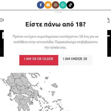
MENU
Είστε πάνω από 18?
Περιοχές εξυπηρέτησης –
Πρέπει να έχετε συμπληρώσει τουλάχιστον 18 έτη για να
εισέλθετε στην ιστοσελίδα. Παρακαλούμε επιβεβαιώστε
Vape Κοντά μου
την ηλικία σας.
Home
/
Περιοχές εξυπηρέτησης – Vape Κοντά μου
I AM 18 OR OLDER
I AM UNDER 18