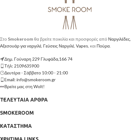
Στο
Smokeroom
θα βρείτε ποικιλία και προσφορές από
Ναργιλέδες
,
Αξεσουάρ για ναργιλέ
,
Γεύσεις Ναργιλέ
,
Vapes
, και
Πούρα
.
Δημ. Γούναρη 229 Γλυφάδα,166 74
Τήλ: 2109635900
Δευτέρα - Σάββατο 10:00 - 21:00
Email: info@smokeroom.gr
Βρείτε μας στη Wolt!
ΤΕΛΕΥΤΑΊΑ ΆΡΘΡΑ
SMOKEROOM
ΚΑΤΆΣΤΗΜΑ
ΧΡΉΣΙΜΑ LINKS