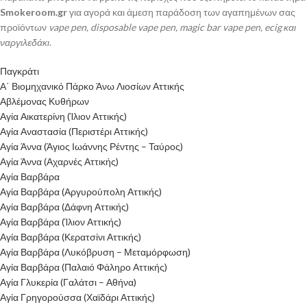
Smokeroom.gr
για αγορά και άμεση παράδοση των αγαπημένων σας
προϊόντων
vape pen, disposable vape pen, magic bar vape pen, ecig και
ναργιλεδάκι
.
Παγκράτι
Α΄ Βιομηχανικό Πάρκο Άνω Λιοσίων Αττικής
Αβλέμονας Κυθήρων
Αγία Αικατερίνη (Ίλιον Αττικής)
Αγία Αναστασία (Περιστέρι Αττικής)
Αγία Άννα (Άγιος Ιωάννης Ρέντης – Ταύρος)
Αγία Άννα (Αχαρνές Αττικής)
Αγία Βαρβάρα
Αγία Βαρβάρα (Αργυρούπολη Αττικής)
Αγία Βαρβάρα (Δάφνη Αττικής)
Αγία Βαρβάρα (Ίλιον Αττικής)
Αγία Βαρβάρα (Κερατσίνι Αττικής)
Αγία Βαρβάρα (Λυκόβρυση – Μεταμόρφωση)
Αγία Βαρβάρα (Παλαιό Φάληρο Αττικής)
Αγία Γλυκερία (Γαλάτσι – Αθήνα)
Αγία Γρηγορούσσα (Χαϊδάρι Αττικής)